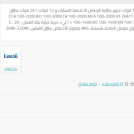
بدء التشغيل باستخدام تطبيق الطابعة: 12 فولت تدوير بطارية الرصاص الحمضية للسيارات و 12 فولت / 24 فولت نطاق
 السيارة: CCA 100-2000 BCI 100-2000 CA 100-2000 MCA 100-2000 JIS 26A17–245H52 DIN
100-1400 IEC 100-1400 EN 100-2000 SAE 100-2000 GB 30Ah-220Ah < / لي> درجة حرارة بيئة العمل: -20 C-
50C مشبك اختبار خاص: غلاف كلفن مزدوج موصل المادة: بلاستيك ABS مقاوم للأحماض نطاق القياس: 30Ah-220Ah
LANCOL
(0 التقييمات)
-
كتابة تعليق