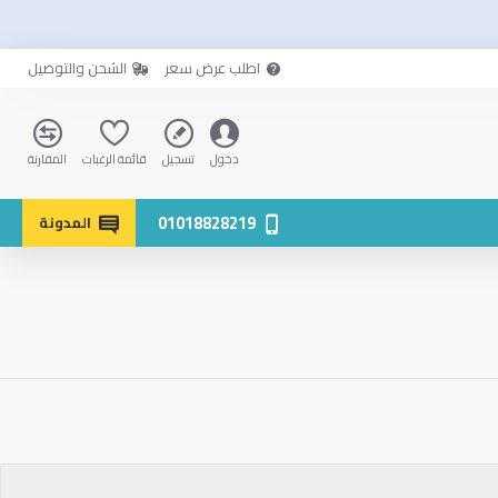
اطلب عرض سعر
الشحن والتوصيل
دخول
تسجيل
قائمة الرغبات
المقارنة
01018828219
المدونة