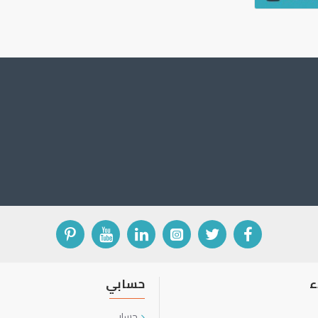
ء
حسابي
حسابي