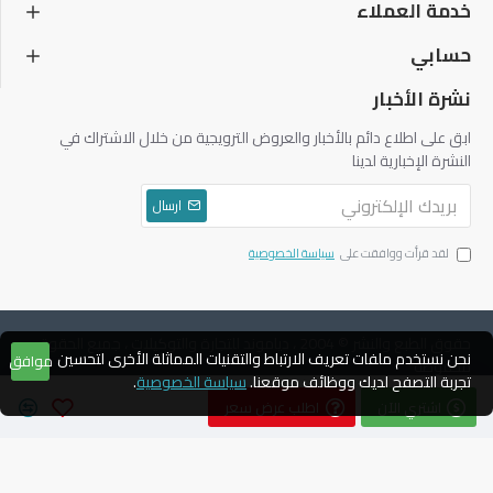
خدمة العملاء
حسابي
نشرة الأخبار
ابق على اطلاع دائم بالأخبار والعروض الترويجية من خلال الاشتراك في
النشرة الإخبارية لدينا
ارسال
لقد قرأت ووافقت على
سياسة الخصوصية
حقوق الطبع والنشر © 2004 ، دياموند للتجارة والتوكيلات ، جميع الحقوق
نحن نستخدم ملفات تعريف الارتباط والتقنيات المماثلة الأخرى لتحسين
موافق
محفوظة
تجربة التصفح لديك ووظائف موقعنا.
سياسة الخصوصية
.
اشتري الآن
اطلب عرض سعر