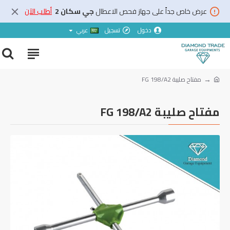
عرض خاص جداً على جهاز فحص الاعطال
جي سكان 2
أطلب الآن
دخول
تسجيل
عربي
مفتاح صليبة FG 198/A2
مفتاح صليبة FG 198/A2