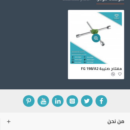
مفتاح صليبة FG 198/A2
من نحن