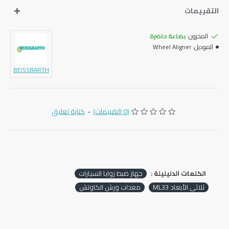
التقييمات
المخزون:
بضاعة حاضرة
الموديل:
Wheel Aligner
BEISSBARTH
(0 التقييمات)
-
كتابة تعليق
الكلمات الدليليلة :
جهاز ضبط زوايا السيارات
ثلاثي الأبعاد ML33
معدات ورش الكاوتش