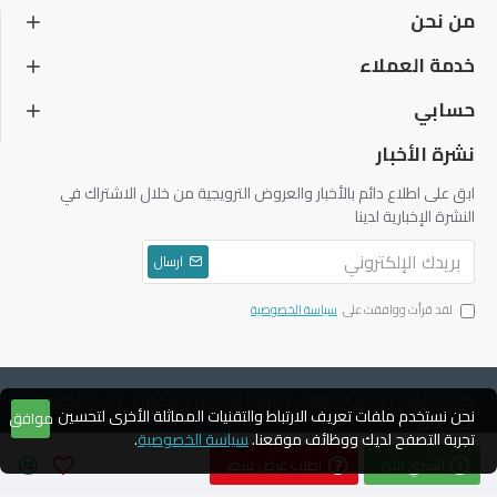
من نحن
خدمة العملاء
حسابي
نشرة الأخبار
ابق على اطلاع دائم بالأخبار والعروض الترويجية من خلال الاشتراك في
النشرة الإخبارية لدينا
ارسال
لقد قرأت ووافقت على
سياسة الخصوصية
حقوق الطبع والنشر © 2004 ، دياموند للتجارة والتوكيلات ، جميع الحقوق
نحن نستخدم ملفات تعريف الارتباط والتقنيات المماثلة الأخرى لتحسين
موافق
محفوظة
تجربة التصفح لديك ووظائف موقعنا.
سياسة الخصوصية
.
اشتري الآن
اطلب عرض سعر