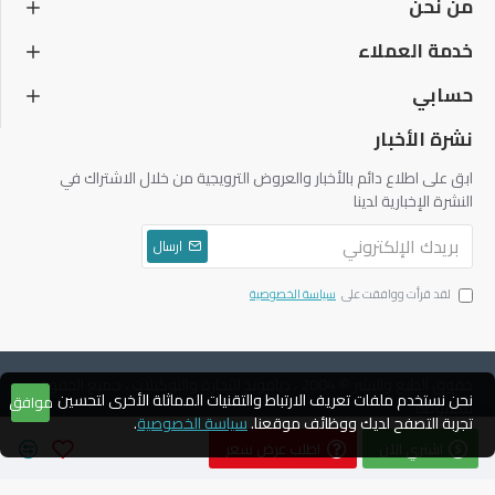
من نحن
خدمة العملاء
حسابي
نشرة الأخبار
ابق على اطلاع دائم بالأخبار والعروض الترويجية من خلال الاشتراك في
النشرة الإخبارية لدينا
ارسال
لقد قرأت ووافقت على
سياسة الخصوصية
حقوق الطبع والنشر © 2004 ، دياموند للتجارة والتوكيلات ، جميع الحقوق
نحن نستخدم ملفات تعريف الارتباط والتقنيات المماثلة الأخرى لتحسين
موافق
محفوظة
تجربة التصفح لديك ووظائف موقعنا.
سياسة الخصوصية
.
اشتري الآن
اطلب عرض سعر