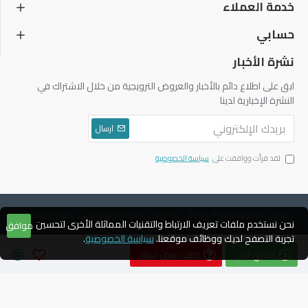
خدمة العملاء
حسابي
نشرة الأخبار
ابق على اطلاع دائم بالأخبار والعروض الترويجية من خلال الاشتراك في
النشرة الإخبارية لدينا
ارسال
لقد قرأت ووافقت على
سياسة الخصوصية
حقوق الطبع والنشر © 2004 ، دياموند للتجارة والتوكيلات ، جميع الحقوق
نحن نستخدم ملفات تعريف الارتباط والتقنيات المماثلة الأخرى لتحسين
موافق
محفوظة
تجربة التصفح لديك ووظائف موقعنا.
سياسة الخصوصية
.
اشتري الآن
اطلب عرض سعر