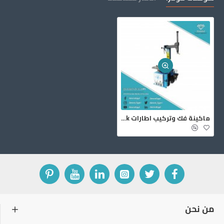
ماكينة فك وتركيب اطارات Roadbuck
من نحن