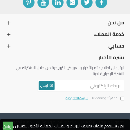
من نحن
خدمة العملاء
حسابي
نشرة الأخبار
ابق على اطلاع دائم بالأخبار والعروض الترويجية من خلال الاشتراك في
النشرة الإخبارية لدينا
ارسال
لقد قرأت ووافقت على
سياسة الخصوصية
حقوق الطبع والنشر © 2004 ، دياموند للتجارة والتوكيلات ، جميع الحقوق
نحن نستخدم ملفات تعريف الارتباط والتقنيات المماثلة الأخرى لتحسين
موافق
محفوظة