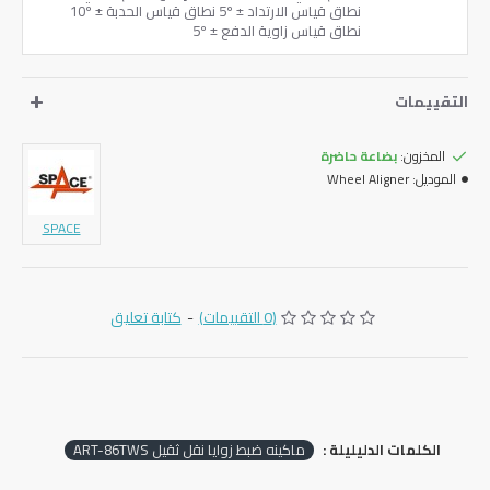
نطاق قياس الارتداد ± 5º نطاق قياس الحدبة ± 10º
نطاق قياس زاوية الدفع ± 5º
التقييمات
المخزون:
بضاعة حاضرة
الموديل:
Wheel Aligner
SPACE
(0 التقييمات)
-
كتابة تعليق
الكلمات الدليليلة :
ماكينه ضبط زوايا نقل ثقيل ART-86TWS