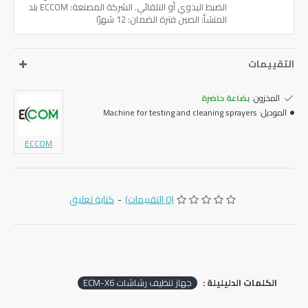
الضبط اليدوي أو التلقائي. الشركة المصنعة: ECCOM بلد
المنشأ: الصين فترة الضمان: 12 شهرًا
التقييمات
المخزون:
بضاعة حاضرة
الموديل:
Machine for testing and cleaning sprayers
ECCOM
(0 التقييمات)
-
كتابة تعليق
الكلمات الدليليلة :
جهاز تنظيف رشاشات ECM-X6