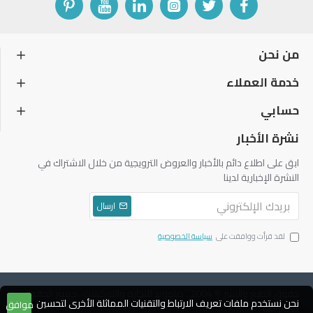
من نحن
خدمة العملاء
حسابي
نشرة الأخبار
ابق على اطلاع دائم بالأخبار والعروض الترويجية من خلال الاشتراك في
النشرة الإخبارية لدينا
ارسال
لقد قرأت ووافقت على
سياسة الخصوصية
حقوق الطبع والنشر © 2004 ، دياموند للتجارة والتوكيلات ، جميع الحقوق
نحن نستخدم ملفات تعريف الارتباط والتقنيات المماثلة الأخرى لتحسين
موافق
محفوظة