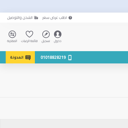
اطلب عرض سعر
الشحن والتوصيل
دخول
تسجيل
قائمة الرغبات
المقارنة
01018828219
المدونة