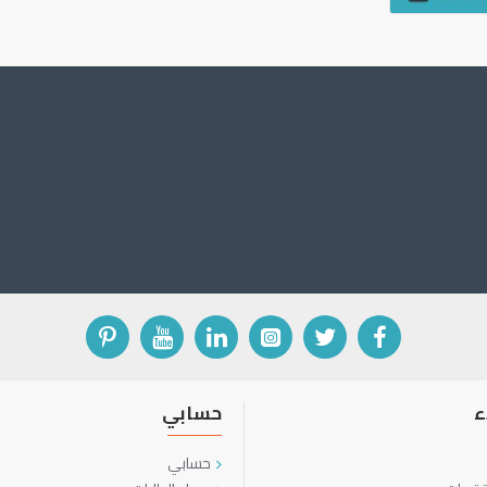
ء
حسابي
حسابي