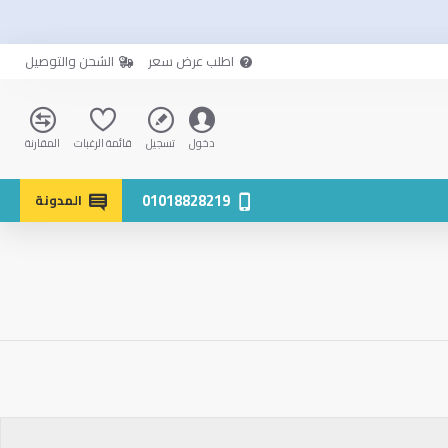
اطلب عرض سعر
الشحن والتوصيل
دخول
تسجيل
قائمة الرغبات
المقارنة
01018828219
المدونة