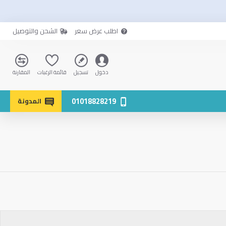
اطلب عرض سعر
الشحن والتوصيل
دخول
تسجيل
قائمة الرغبات
المقارنة
01018828219
المدونة