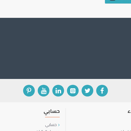
ء
حسابي
حسابي