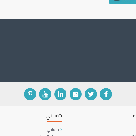
ء
حسابي
حسابي