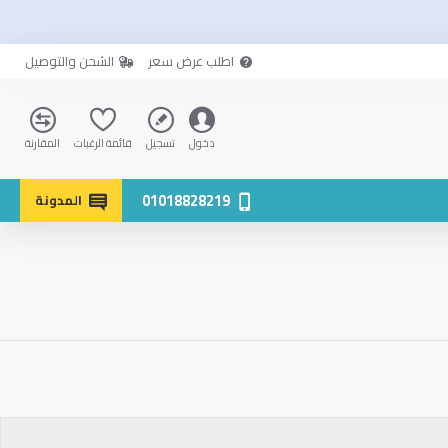
اطلب عرض سعر
الشحن والتوصيل
دخول
تسجيل
قائمة الرغبات
المقارنة
01018828219
المدونة