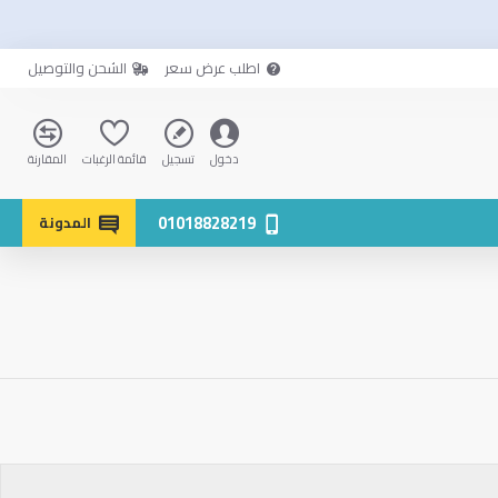
اطلب عرض سعر
الشحن والتوصيل
دخول
تسجيل
قائمة الرغبات
المقارنة
01018828219
المدونة