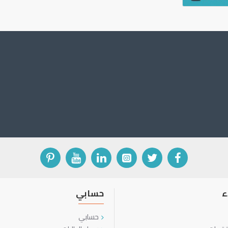
ء
حسابي
حسابي