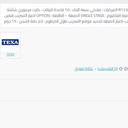
المنشأ : ايطالي غاز الفريون المستخدم : R123A المركبات : ملاكي سعة التنك : 10 قاعدة البيانات : كارت ميموري شاشة
العرض : BLUE LCD الكمبريسور : 330 طلمبة الفاكيوم : SINGLE STAGE الصبغة – الطابعة : OPTION اختبار التسريب قياس
لصبغه لتحديد موقع التسريب طول الخرطوم : 3م دقة الشحن : 15 جرام
TEXA
(0 التقييمات)
-
كتابة تعليق