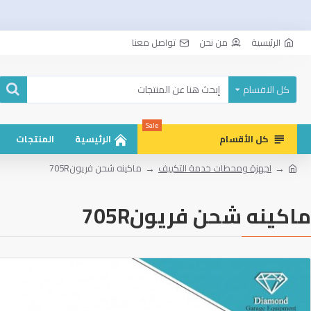
الرئيسية
من نحن
تواصل معنا
كل الاقسام
Sale
كل الأقسام
الرئيسية
المنتجات
اجهزة ومحطات خدمة التكييف
ماكينه شحن فريون705R
ماكينه شحن فريون705R