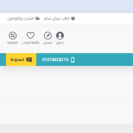
اطلب عرض سعر
الشحن والتوصيل
دخول
تسجيل
قائمة الرغبات
المقارنة
01018828219
المدونة