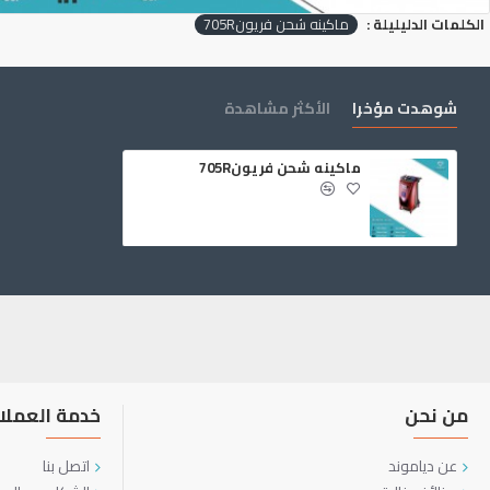
الكلمات الدليليلة :
ماكينه شحن فريون705R
شوهدت مؤخرا
الأكثر مشاهدة
ماكينه شحن فريون705R
من نحن
خدمة العملا
عن دياموند
اتصل بنا