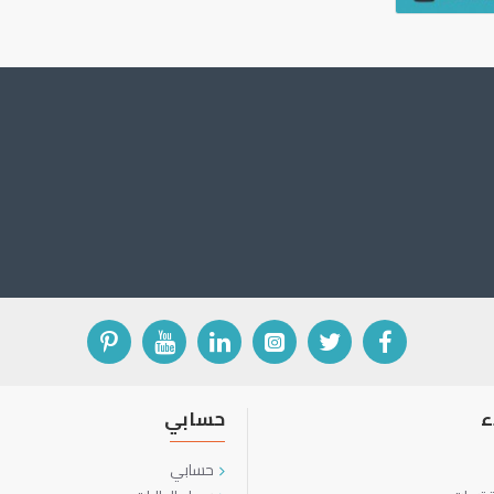
ء
حسابي
حسابي