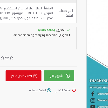
المواصفات
الفنية
عدم ثبات الضغط دون تحديد مكان التسريب-اختبار ا
المخزون:
بضاعة حاضرة
الموديل:
Air conditioning charging machine
اشتري الآن
اطلب عرض سعر
إضافة لرغباتي
اضافة للمقارنة