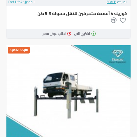
الماركة:
SPACE
الموديل:
4 Post Lift
‏كوريك ‎4‏ أعمدة متحركين للنقل حمولة ‎5.5‏ طن
اشتري الآن
اطلب عرض سعر
ماركة عالمية