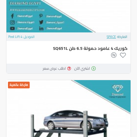
الماركة:
SPACE
الموديل:
4 Post Lift
‏كوريك ‎4‏ عامود حمولة ‎6.5‏ طن ‎SQ‎651‎L
اشتري الآن
اطلب عرض سعر
ماركة عالمية