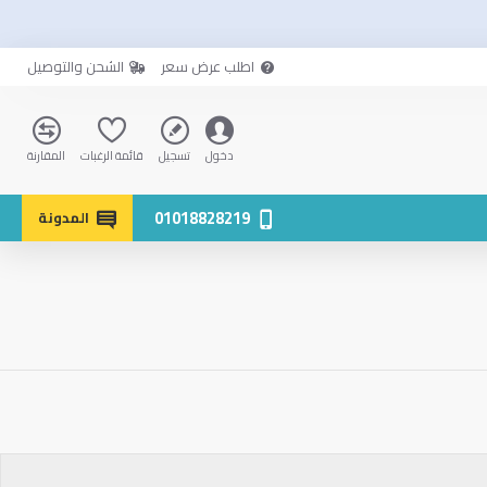
اطلب عرض سعر
الشحن والتوصيل
دخول
تسجيل
قائمة الرغبات
المقارنة
01018828219
المدونة