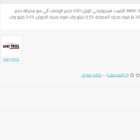
بلد المنشأ: بولندي الطاقة الكهربائية: 380V-3PH التثبيت: هيدروليكي الوزن: 450 كجم الوصف: آلي مع مخرطة حجم
الحافات: 13:24 ″ الضغط الهيدروليكي: 200 بار قوة محرك المضخة: 0.55 كيلو وات قوة محرك الدوران: 0.55 كيلو وات
UNI-TROL
(0 التقييمات)
-
كتابة تعليق