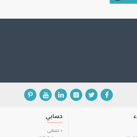
ء
حسابي
حسابي