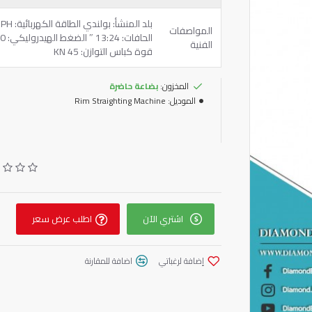
المواصفات
الفنية
قوة كباس التوازن: 45 KN
المخزون:
بضاعة حاضرة
الموديل:
Rim Straighting Machine
اشتري الآن
اطلب عرض سعر
إضافة لرغباتي
اضافة للمقارنة