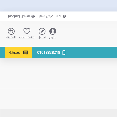
اطلب عرض سعر
الشحن والتوصيل
دخول
تسجيل
قائمة الرغبات
المقارنة
01018828219
المدونة