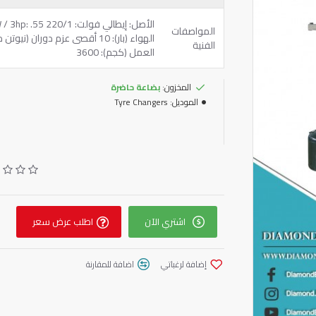
المواصفات
الفنية
العمل (كجم): 3600
المخزون:
بضاعة حاضرة
الموديل:
Tyre Changers
اشتري الآن
اطلب عرض سعر
إضافة لرغباتي
اضافة للمقارنة