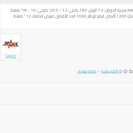
الأصل: إيطالي فولت: 220/1 KW / 3hp: .55 سرعة الدوران: 7.3 الوزن: 183 داخلي: 12 ‘- 20.5’ خارجي: 10 ‘- 18’ ضغط
الهواء (بار): 10 أقصى عزم دوران (نيوتن متر): 1200 أقصى قطر للإطار: 1030 الحد الأقصى لعرض الحافة: 12 ” ضغط
SPACE
(0 التقييمات)
-
كتابة تعليق