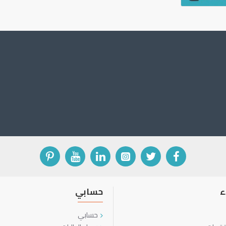
ء
حسابي
حسابي