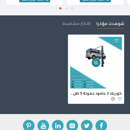
شوهدت مؤخرا
الأكثر مشاهدة
كوريك ‎2‏ عامود حمولة ‎5‏ طن ‎SDH‎370.50‎K