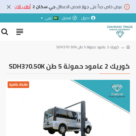
عرض خاص جداً على جهاز فحص الاعطال
جي سكان 2
أطلب الآن
دخول
تسجيل
عربي
كوريك ‎2‏ عامود حمولة ‎5‏ طن ‎SDH‎370.50‎K
كوريك ‎2‏ عامود حمولة ‎5‏ طن ‎SDH‎370.50‎K
ماركة عالمية