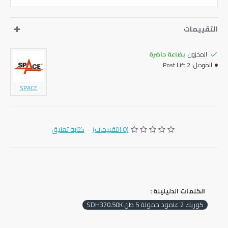
التقييمات
المخزون:
بضاعة حاضرة
الموديل:
2 Post Lift
SPACE
(0 التقييمات)
-
كتابة تعليق
الكلمات الدليليلة :
كوريك ‎2‏ عامود حمولة ‎5‏ طن ‎SDH‎370.50‎K