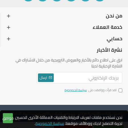
من نحن
خدمة العملاء
حسابي
نشرة الأخبار
ابق على اطلاع دائم بالأخبار والعروض الترويجية من خلال الاشتراك في
النشرة الإخبارية لدينا
ارسال
لقد قرأت ووافقت على
سياسة الخصوصية
حقوق الطبع والنشر © 2004 ، دياموند للتجارة والتوكيلات ، جميع الحقوق
نحن نستخدم ملفات تعريف الارتباط والتقنيات المماثلة الأخرى لتحسين
موافق
محفوظة
تجربة التصفح لديك ووظائف موقعنا.
سياسة الخصوصية
.